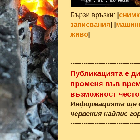
Бързи връзки:
|
снимк
записвания
| |
машин
живо
|
-------------------------------
Публикацията е д
променя във врем
възможност често
Информацията ще е
червения надпис го
-------------------------------