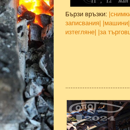
Бързи връзки:
|снимк
записвания|
|машини|
изтегляне|
|за търгов
.....................................